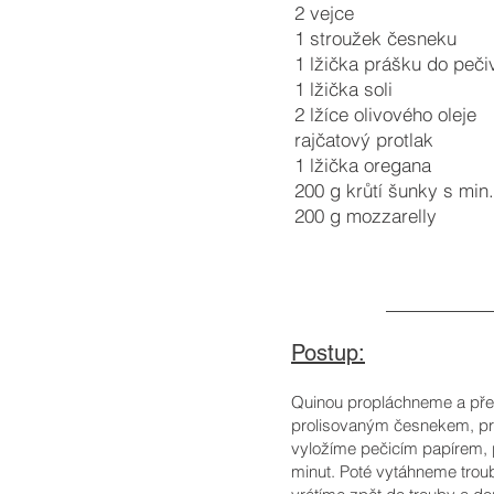
2 vejce
1 stroužek česneku
1 lžička prášku do peči
1 lžička soli
2 lžíce olivového oleje
rajčatový protlak
1 lžička oregana
200 g krůtí šunky s mi
200 g mozzarelly
Postup:
Quinou propláchneme a pře
prolisovaným česnekem, prá
vyložíme pečicím papírem, 
minut. Poté vytáhneme trou