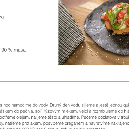
va
n. 90 % masa
s noc namočíme do vody. Druhý den vodu slijeme a ještě jednou q
škem do pečiva, solí, rýžovým mlékem, vejci a rozmixujeme do hlad
potřeme olejem, nalijeme těsto a uhladíme. Pečeme dozlatova v tro
by, natřeme protlakem, posypeme oreganem a navrstvíme nakrájeno