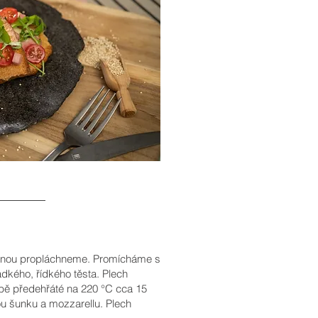
uinou propláchneme. Promícháme s
kého, řídkého těsta. Plech
ubě předehřáté na 220 °C cca 15
u šunku a mozzarellu. Plech